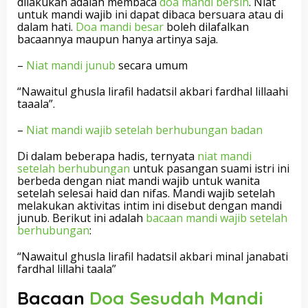
dilakukan adalah membaca
doa mandi bersih
. Niat
untuk mandi wajib ini dapat dibaca bersuara atau di
dalam hati.
Doa mandi besar
boleh dilafalkan
bacaannya maupun hanya artinya saja.
–
Niat mandi junub
secara umum
“Nawaitul ghusla lirafil hadatsil akbari fardhal lillaahi
taaala”.
–
Niat mandi wajib setelah berhubungan badan
Di dalam beberapa hadis, ternyata
niat mandi
setelah berhubungan
untuk pasangan suami istri ini
berbeda dengan niat mandi wajib untuk wanita
setelah selesai haid dan nifas. Mandi wajib setelah
melakukan aktivitas intim ini disebut dengan mandi
junub. Berikut ini adalah
bacaan mandi wajib setelah
berhubungan
:
“Nawaitul ghusla lirafil hadatsil akbari minal janabati
fardhal lillahi taala”
Bacaan
Doa Sesudah Mandi