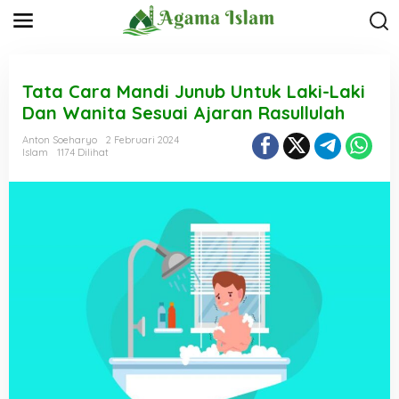
L
e
w
a
t
i
Tata Cara Mandi Junub Untuk Laki-Laki
k
Dan Wanita Sesuai Ajaran Rasullulah
e
k
Anton Soeharyo
2 Februari 2024
o
Islam
1174 Dilihat
n
t
e
n