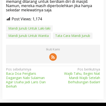
memang dilarang untuk berdiam diri di masjid.
Namun, mereka masih diperbolehkan jika hanya
sekedar melewatinya saja.
Post Views:
1,174
Mandi Junub Untuk Laki-laki
Mandi Junub Untuk Wanita
Tata Cara Mandi Junub
Ikuti Kami
N
Pos sebelumnya
Pos berikutnya
Baca Doa Penglaris
Wajib Tahu, Begini Niat
a
Dagangan Nabi Sulaiman
Mandi Wajib Setelah
v
Agar Usaha Jadi Laris Dan
Berhubungan Badan!
Berkah
i
g
a