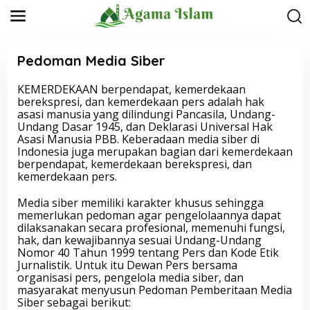
L
e
w
a
t
Pedoman Media Siber
i
k
KEMERDEKAAN berpendapat, kemerdekaan
e
|
berekspresi, dan kemerdekaan pers adalah hak
1
k
8
asasi manusia yang dilindungi Pancasila, Undang-
o
J
Undang Dasar 1945, dan Deklarasi Universal Hak
n
A
Asasi Manusia PBB. Keberadaan media siber di
N
t
U
Indonesia juga merupakan bagian dari kemerdekaan
e
A
berpendapat, kemerdekaan berekspresi, dan
n
R
kemerdekaan pers.
I
2
0
Media siber memiliki karakter khusus sehingga
2
memerlukan pedoman agar pengelolaannya dapat
3
dilaksanakan secara profesional, memenuhi fungsi,
O
L
hak, dan kewajibannya sesuai Undang-Undang
E
Nomor 40 Tahun 1999 tentang Pers dan Kode Etik
H
Jurnalistik. Untuk itu Dewan Pers bersama
A
N
organisasi pers, pengelola media siber, dan
T
masyarakat menyusun Pedoman Pemberitaan Media
O
Siber sebagai berikut:
N