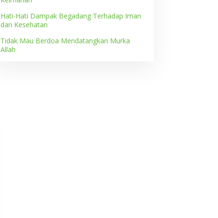
Hati-Hati Dampak Begadang Terhadap Iman
dan Kesehatan
Tidak Mau Berdoa Mendatangkan Murka
Allah
idak Mau Berdoa
Justru Kitalah yang
endatangkan Murka Allah
Membutuhkan Mereka