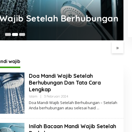
 Wajib Setelah Berhubungan
 3 Golongan yang
Hati-Hati Dampak
T
kan Nikmatnya
Begadang Terhadap Iman
M
nan
dan Kesehatan
»
ndi wajib
Doa Mandi Wajib Setelah
Berhubungan Dan Tata Cara
Lengkap
Oleh
Islam
|
3 Februari 2024
Anton
Doa Mandi Wajib Setelah Berhubungan – Setelah
Soeharyo
Anda berhubungan atau selesai haid
Inilah Bacaan Mandi Wajib Setelah