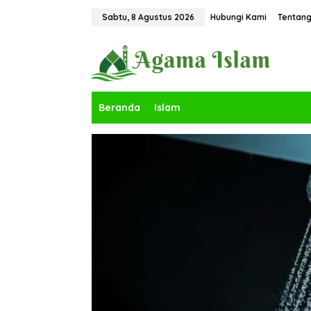
Lewati
ke
Sabtu, 8 Agustus 2026
Hubungi Kami
Tentang
konten
Dan
Beranda
Islam