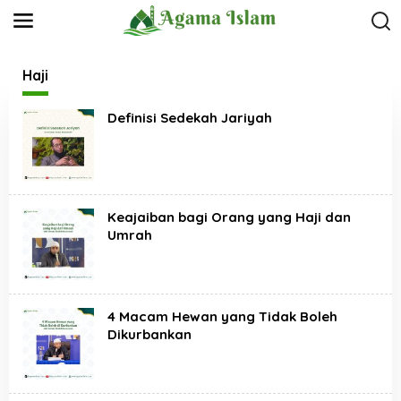
L
e
w
a
t
Haji
i
k
Definisi Sedekah Jariyah
e
k
o
n
t
e
n
Keajaiban bagi Orang yang Haji dan
Umrah
4 Macam Hewan yang Tidak Boleh
Dikurbankan