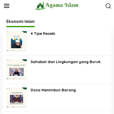
L
e
w
a
t
Ekonomi Islam
i
k
4 Tipe Rezeki
e
k
o
n
t
e
n
Sahabat dan Lingkungan yang Buruk
Dosa Menimbun Barang