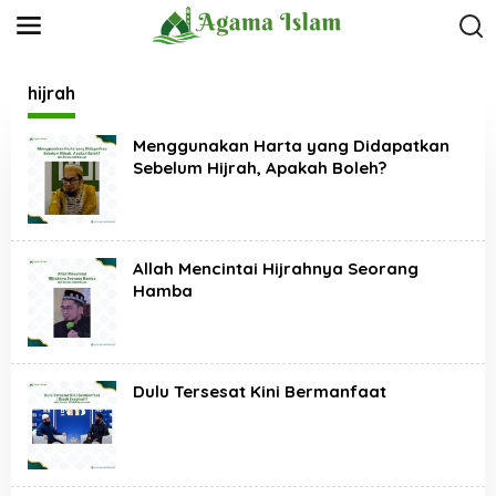
L
e
w
a
t
hijrah
i
k
Menggunakan Harta yang Didapatkan
e
k
Sebelum Hijrah, Apakah Boleh?
o
n
t
e
n
Allah Mencintai Hijrahnya Seorang
Hamba
Dulu Tersesat Kini Bermanfaat