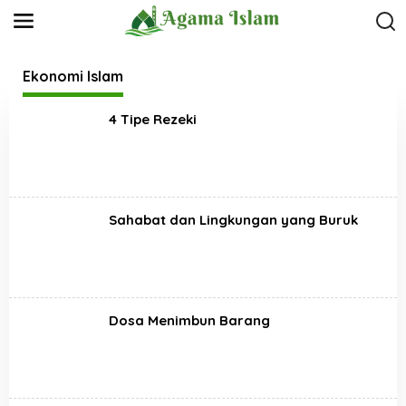
L
e
w
a
t
Ekonomi Islam
i
k
4 Tipe Rezeki
e
k
o
n
t
e
n
Sahabat dan Lingkungan yang Buruk
Dosa Menimbun Barang