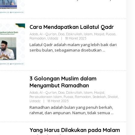
Cara Mendapatkan Lailatul Qadr
Adab
,
Al - Qur'an
,
Doa
,
Dzikrullah
,
Islam
,
Masjid
,
Puasa
,
Oleh
Ramadan
,
Ustadz
|
18 Maret 2025
Anton
Lailatul Qadr adalah malam yang lebih baik dari
Soeharyo
seribu bulan, sebagaimana disebutkan
3 Golongan Muslim dalam
Menyambut Ramadhan
Adab
,
Al - Qur'an
,
Doa
,
Dzikrullah
,
Islam
,
Masjid
,
Persaudaraan Islam
,
Puasa
,
Ramadan
,
Sedekah
,
Shalat
,
Oleh
Ustadz
|
18 Maret 2025
Anton
Ramadhan adalah bulan yang penuh berkah,
Soeharyo
rahmat, dan ampunan. Namun, tidak semua
Yang Harus Dilakukan pada Malam