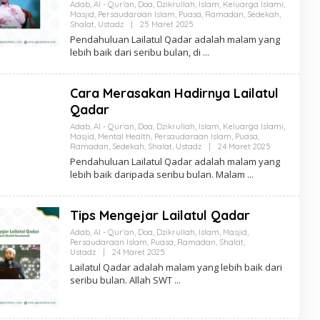
Adab
,
Al - Qur'an
,
Doa
,
Dzikrullah
,
Islam
,
Keluarga Islami
,
Masjid
,
Persaudaraan Islam
,
Puasa
,
Ramadan
,
Sedekah
,
Oleh
Shalat
,
Ustadz
|
25 Maret 2025
Anton
Pendahuluan Lailatul Qadar adalah malam yang
Soeharyo
lebih baik dari seribu bulan, di
Cara Merasakan Hadirnya Lailatul
Qadar
Adab
,
Al - Qur'an
,
Doa
,
Dzikrullah
,
Islam
,
Keluarga Islami
,
Masjid
,
Mental Health
,
Persaudaraan Islam
,
Puasa
,
Oleh
Ramadan
,
Sedekah
,
Shalat
,
Ustadz
|
24 Maret 2025
Anton
Pendahuluan Lailatul Qadar adalah malam yang
Soeharyo
lebih baik daripada seribu bulan. Malam
Tips Mengejar Lailatul Qadar
Adab
,
Al - Qur'an
,
Doa
,
Dzikrullah
,
Islam
,
Masjid
,
Persaudaraan Islam
,
Puasa
,
Ramadan
,
Shalat
,
Oleh
Ustadz
|
24 Maret 2025
Anton
Lailatul Qadar adalah malam yang lebih baik dari
Soeharyo
seribu bulan. Allah SWT