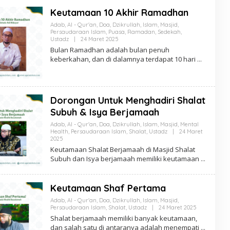
Keutamaan 10 Akhir Ramadhan
Adab
,
Al - Qur'an
,
Doa
,
Dzikrullah
,
Islam
,
Masjid
,
Persaudaraan Islam
,
Puasa
,
Ramadan
,
Sedekah
,
Oleh
Ustadz
|
24 Maret 2025
Anton
Bulan Ramadhan adalah bulan penuh
Soeharyo
keberkahan, dan di dalamnya terdapat 10 hari
Dorongan Untuk Menghadiri Shalat
Subuh & Isya Berjamaah
Adab
,
Al - Qur'an
,
Doa
,
Dzikrullah
,
Islam
,
Masjid
,
Mental
Health
,
Persaudaraan Islam
,
Shalat
,
Ustadz
|
24 Maret
Oleh
2025
Anton
Keutamaan Shalat Berjamaah di Masjid Shalat
Soeharyo
Subuh dan Isya berjamaah memiliki keutamaan
Keutamaan Shaf Pertama
Adab
,
Al - Qur'an
,
Doa
,
Dzikrullah
,
Islam
,
Masjid
,
Oleh
Persaudaraan Islam
,
Shalat
,
Ustadz
|
24 Maret 2025
Anton
Shalat berjamaah memiliki banyak keutamaan,
Soeharyo
dan salah satu di antaranya adalah menempati