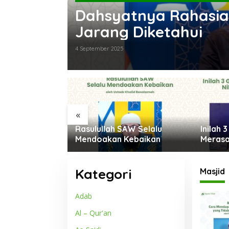
Dahsyatnya Rahasia
Jarang Diketahui
4 September 2025
«
ah yang
Rasulullah SAW Selalu
Inilah
n Mereka
Mendoakan Kebaikan
Merasa
Keima
Kategori
Masjid
Adab
Al – Qur'an