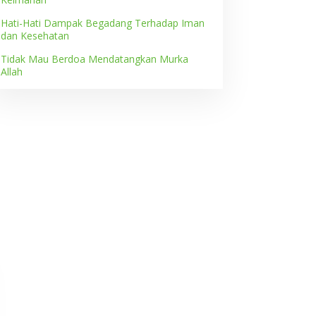
Adab
,
Al - Qur'an
,
Doa
,
Dzikrullah
,
Islam
,
Masjid
,
Shalat
,
Sunnah
,
Usta
Hati-Hati Dampak Begadang Terhadap Iman
dan Kesehatan
Mendapat Pahala sepert Muadz
Tidak Mau Berdoa Mendatangkan Murka
September 2025
Allah
idak Mau Berdoa
Justru Kitalah yang
endatangkan Murka Allah
Membutuhkan Mereka