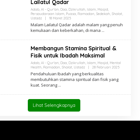
Lailatul Qadar
Adab
,
Al - Qur'an
,
Doa
,
Dzikrullah
,
Islam
,
Masjid
,
Persaudaraan Islam
,
Puasa
,
Ramadan
,
Sedekah
,
Shalat
,
Oleh
Ustadz
|
18 Maret 2025
Anton
Malam Lailatul Qadar adalah malam yang penuh
Soeharyo
kemuliaan dan keberkahan, di mana
Membangun Stamina Spiritual &
Fisik untuk Ibadah Maksimal
Adab
,
Al - Qur'an
,
Doa
,
Dzikrullah
,
Islam
,
Masjid
,
Mental
Oleh
Health
,
Ramadan
,
Shalat
,
Ustadz
|
28 Februari 2025
Anton
Pendahuluan Ibadah yang berkualitas
Soeharyo
membutuhkan stamina spiritual dan fisik yang
kuat. Seorang
Lihat Selengkapnya