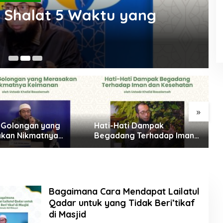
 Shalat 5 Waktu yang
4 
»
 3 Golongan yang
Hati-Hati Dampak
T
kan Nikmatnya
Begadang Terhadap Iman
M
nan
dan Kesehatan
Bagaimana Cara Mendapat Lailatul
Qadar untuk yang Tidak Beri’tikaf
di Masjid