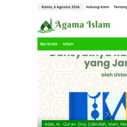
Lewati
ke
Kamis, 6 Agustus 2026
Hubungi Kami
Tentan
konten
Beranda
Islam
Adab
,
Al - Qur'an
,
Doa
,
Dzikrullah
,
Islam
,
Mas