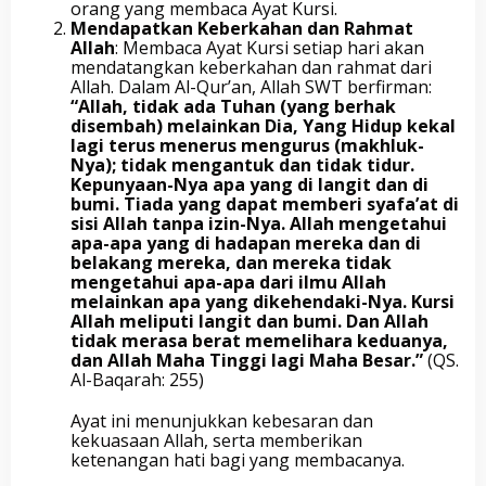
orang yang membaca Ayat Kursi.
Mendapatkan Keberkahan dan Rahmat
Allah
: Membaca Ayat Kursi setiap hari akan
mendatangkan keberkahan dan rahmat dari
Allah. Dalam Al-Qur’an, Allah SWT berfirman:
“Allah, tidak ada Tuhan (yang berhak
disembah) melainkan Dia, Yang Hidup kekal
lagi terus menerus mengurus (makhluk-
Nya); tidak mengantuk dan tidak tidur.
Kepunyaan-Nya apa yang di langit dan di
bumi. Tiada yang dapat memberi syafa’at di
sisi Allah tanpa izin-Nya. Allah mengetahui
apa-apa yang di hadapan mereka dan di
belakang mereka, dan mereka tidak
mengetahui apa-apa dari ilmu Allah
melainkan apa yang dikehendaki-Nya. Kursi
Allah meliputi langit dan bumi. Dan Allah
tidak merasa berat memelihara keduanya,
dan Allah Maha Tinggi lagi Maha Besar.”
(QS.
Al-Baqarah: 255)
Ayat ini menunjukkan kebesaran dan
kekuasaan Allah, serta memberikan
ketenangan hati bagi yang membacanya.