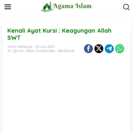
L
e
w
a
t
i
Kenali Ayat Kursi : Keagungan Allah
k
SWT
e
k
Anton Soeharyo
29 Juni 2024
o
Al - Qur'an
,
Islam
,
Sunnatullah
863 Dilihat
n
t
e
n