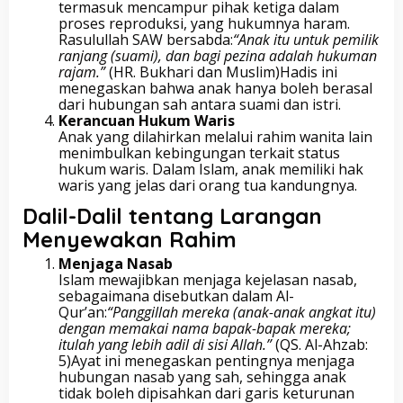
termasuk mencampur pihak ketiga dalam
proses reproduksi, yang hukumnya haram.
Rasulullah SAW bersabda:
“Anak itu untuk pemilik
ranjang (suami), dan bagi pezina adalah hukuman
rajam.”
(HR. Bukhari dan Muslim)Hadis ini
menegaskan bahwa anak hanya boleh berasal
dari hubungan sah antara suami dan istri.
Kerancuan Hukum Waris
Anak yang dilahirkan melalui rahim wanita lain
menimbulkan kebingungan terkait status
hukum waris. Dalam Islam, anak memiliki hak
waris yang jelas dari orang tua kandungnya.
Dalil-Dalil tentang Larangan
Menyewakan Rahim
Menjaga Nasab
Islam mewajibkan menjaga kejelasan nasab,
sebagaimana disebutkan dalam Al-
Qur’an:
“Panggillah mereka (anak-anak angkat itu)
dengan memakai nama bapak-bapak mereka;
itulah yang lebih adil di sisi Allah.”
(QS. Al-Ahzab:
5)Ayat ini menegaskan pentingnya menjaga
hubungan nasab yang sah, sehingga anak
tidak boleh dipisahkan dari garis keturunan