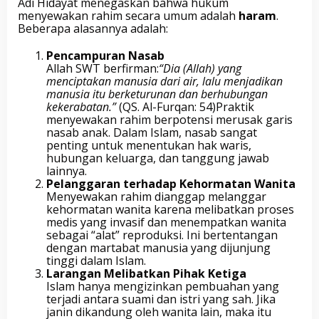
Adi Hidayat menegaskan bahwa hukum
menyewakan rahim secara umum adalah
haram
.
Beberapa alasannya adalah:
Pencampuran Nasab
Allah SWT berfirman:
“Dia (Allah) yang
menciptakan manusia dari air, lalu menjadikan
manusia itu berketurunan dan berhubungan
kekerabatan.”
(QS. Al-Furqan: 54)Praktik
menyewakan rahim berpotensi merusak garis
nasab anak. Dalam Islam, nasab sangat
penting untuk menentukan hak waris,
hubungan keluarga, dan tanggung jawab
lainnya.
Pelanggaran terhadap Kehormatan Wanita
Menyewakan rahim dianggap melanggar
kehormatan wanita karena melibatkan proses
medis yang invasif dan menempatkan wanita
sebagai “alat” reproduksi. Ini bertentangan
dengan martabat manusia yang dijunjung
tinggi dalam Islam.
Larangan Melibatkan Pihak Ketiga
Islam hanya mengizinkan pembuahan yang
terjadi antara suami dan istri yang sah. Jika
janin dikandung oleh wanita lain, maka itu