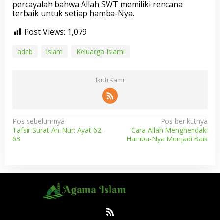
percayalah bahwa Allah SWT memiliki rencana
terbaik untuk setiap hamba-Nya.
Post Views:
1,079
adab
islam
Keluarga Islami
Ikuti Kami
N
Pos sebelumnya
Pos berikutnya
Tafsir Surat An-Nur: Ayat 62-
Cara Allah Menghendaki
a
63
Hamba-Nya Menjadi Baik
v
i
g
a
s
i