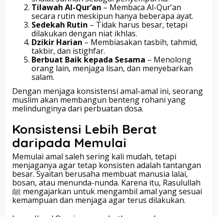
Tilawah Al-Qur’an
– Membaca Al-Qur’an
secara rutin meskipun hanya beberapa ayat.
Sedekah Rutin
– Tidak harus besar, tetapi
dilakukan dengan niat ikhlas.
Dzikir Harian
– Membiasakan tasbih, tahmid,
takbir, dan istighfar.
Berbuat Baik kepada Sesama
– Menolong
orang lain, menjaga lisan, dan menyebarkan
salam.
Dengan menjaga konsistensi amal-amal ini, seorang
muslim akan membangun benteng rohani yang
melindunginya dari perbuatan dosa.
Konsistensi Lebih Berat
daripada Memulai
Memulai amal saleh sering kali mudah, tetapi
menjaganya agar tetap konsisten adalah tantangan
besar. Syaitan berusaha membuat manusia lalai,
bosan, atau menunda-nunda. Karena itu, Rasulullah
ﷺ mengajarkan untuk mengambil amal yang sesuai
kemampuan dan menjaga agar terus dilakukan.