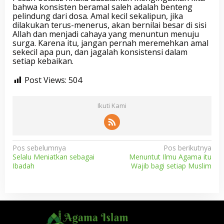
bahwa konsisten beramal saleh adalah benteng
pelindung dari dosa. Amal kecil sekalipun, jika
dilakukan terus-menerus, akan bernilai besar di sisi
Allah dan menjadi cahaya yang menuntun menuju
surga. Karena itu, jangan pernah meremehkan amal
sekecil apa pun, dan jagalah konsistensi dalam
setiap kebaikan.
Post Views:
504
Ikuti Kami
N
Pos sebelumnya
Pos berikutnya
Selalu Meniatkan sebagai
Menuntut Ilmu Agama itu
a
Ibadah
Wajib bagi setiap Muslim
v
i
g
a