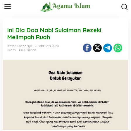
L
e
w
a
t
i
Ini Dia Doa Nabi Sulaiman Rezeki
k
Melimpah Ruah
e
k
Anton Soeharyo
2 Februari 2024
o
Islam
1043 Dilihat
n
t
e
n