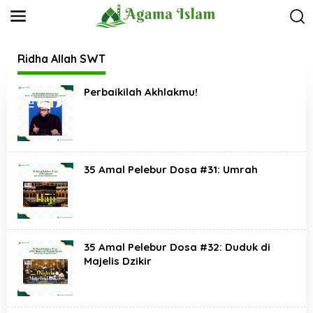
L
e
w
a
t
Ridha Allah SWT
i
k
Perbaikilah Akhlakmu!
e
k
o
n
t
e
n
35 Amal Pelebur Dosa #31: Umrah
35 Amal Pelebur Dosa #32: Duduk di
Majelis Dzikir