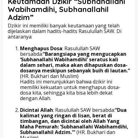
Keutamaan Dzikir “Subhanallahi
Wabihamdihi, Subhanallahil
Adzim”
Dzikir ini memiliki banyak keutamaan yang telah
dijelaskan dalam hadits-hadits Rasulullah SAW. Di
antaranya:
Menghapus Dosa
: Rasulullah SAW
bersabda:
“Barangsiapa yang mengucapkan
‘Subhanallahi Wabihamdihi’ seratus kali
dalam sehari, maka akan dihapuskan dosa-
dosanya meskipun sebanyak buih di lautan.”
(HR. Bukhari dan Muslim)
Hadits ini menunjukkan bahwa dzikir ini
memiliki kekuatan untuk menghapus dosa-
dosa kita, sehingga kita bisa lebih dekat
dengan Allah.
Dicintai Allah
: Rasulullah SAW bersabda:
“Dua
kalimat yang ringan di lisan, berat di
timbangan, dan dicintai oleh Allah Yang
Maha Pemurah: ‘Subhanallahi Wabihamdihi,
Subhanallahil Adzim.'”
(HR. Bukhari dan
Muslim)