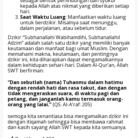
sebagai bentuk perlindungan dan syukur
kepada Allah atas nikmat yang diberikan setiap
hari.
Saat Waktu Luang
: Manfaatkan waktu luang
untuk berdzikir. Misalnya saat menunggu,
dalam perjalanan, atau sebelum tidur.
Dzikir “Subhanallahi Wabihamdihi, Subhanallahil
Adzim” adalah salah satu dzikir yang memiliki banyak
keutamaan dan manfaat bagi umat Muslim. Dengan
memahami makna, keutamaan, dan pentingnya
dzikir ini, kita diharapkan dapat mengamalkannya
dalam kehidupan sehari-hari. Dalam Al-Qur’an, Allah
SWT berfirman:
“Dan sebutlah (nama) Tuhanmu dalam hatimu
dengan rendah hati dan rasa takut, dan dengan
tidak mengeraskan suara, di waktu pagi dan
petang, dan janganlah kamu termasuk orang-
orang yang lalai.”
(QS. Al-A’raf: 205)
semoga kita senantiasa bisa mengamalkan dzikir ini
dengan itiqamah sehingga bisa membawa rahmat
dan kasih sayang Allah SWT kepada kita semuanya.